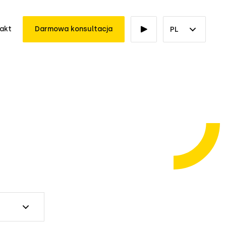
akt
Darmowa konsultacja
PL