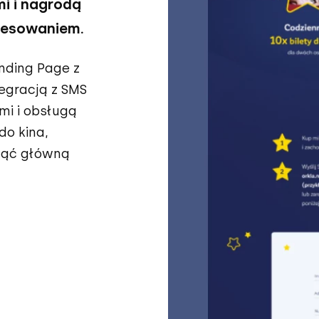
i i nagrodą
eresowaniem.
nding Page z
egracją z SMS
mi i obsługą
do kina,
nąć główną