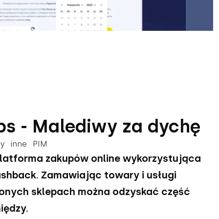
ps - Malediwy za dychę
sy inne PIM
platforma zakupów online wykorzystująca
ashback. Zamawiając towary i usługi
ionych sklepach można odzyskać część
iędzy.