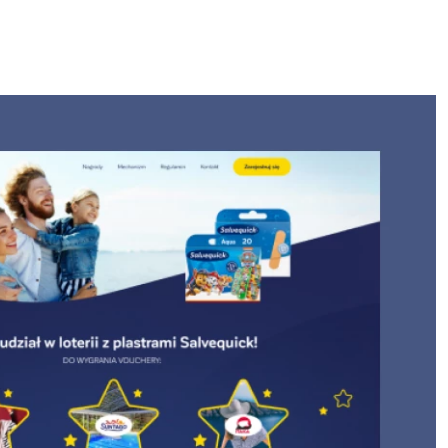
ści
ternetowa
Integracja systemów
Księgarnia internetowa
Platforma B2B
Kalkulatory