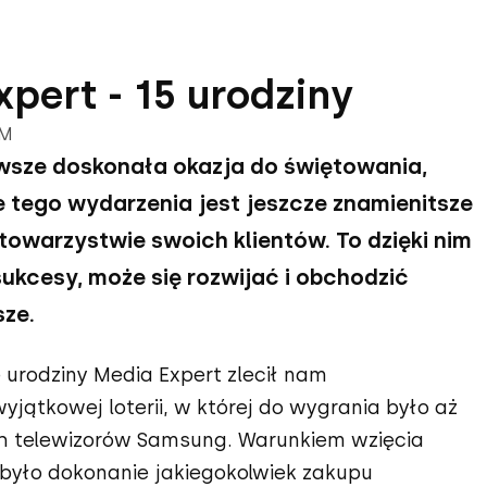
pert - 15 urodziny
IM
awsze doskonała okazja do świętowania,
 tego wydarzenia jest jeszcze znamienitsze
owarzystwie swoich klientów. To dzięki nim
ukcesy, może się rozwijać i obchodzić
sze.
 urodziny Media Expert zlecił nam
jątkowej loterii, w której do wygrania było aż
h telewizorów Samsung. Warunkiem wzięcia
i było dokonanie jakiegokolwiek zakupu