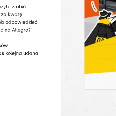
zyło zrobić
 za kwotę
sób odpowiedzieć
 na Allegro?”.
ców,
nas kolejna udana