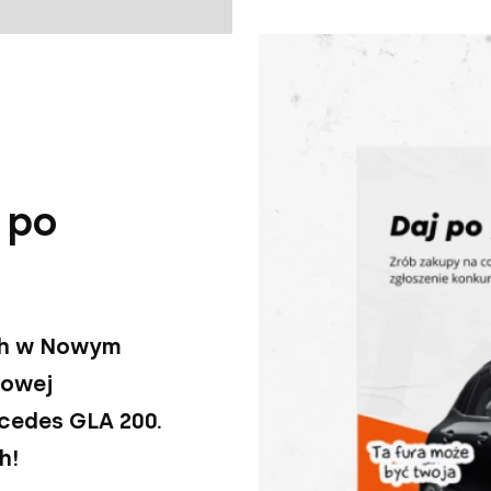
 po
ch w Nowym
powej
cedes GLA 200.
h!