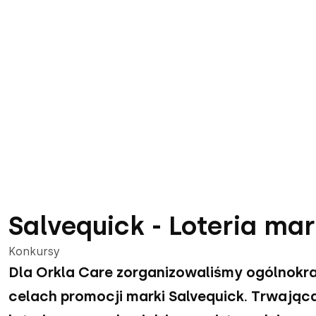
Sklep internetowy
E-commerce
UX design
Multistore
Wnętrzarska
Web App
Wieloj
E
AI
Oświetlenie
PIM
Konfigurator AI
Branża AGD RTV i elektr
Salvequick - Loteria ma
Konkursy
Dla Orkla Care zorganizowaliśmy ogólnokra
celach promocji marki Salvequick. Trwając