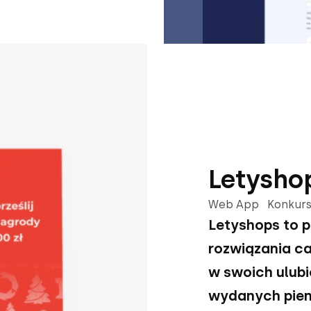
Letysho
Web App Konkur
Letyshops to 
rozwiązania c
w swoich ulub
wydanych pien