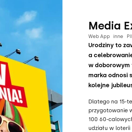
Media Ex
Web App inne P
Urodziny to z
a celebrowanie
w doborowym t
marka odnosi s
kolejne jubileu
Dlatego na 15-te
przygotowanie wy
100 60-calowyc
udziału w loteri