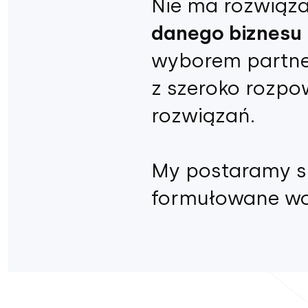
Nie ma rozwiązań
danego biznesu i
wyborem partner
z szeroko rozp
rozwiązań.
My postaramy si
formułowane wo