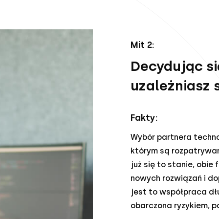
Mit 2:
Decydując si
uzależniasz
Fakty:
Wybór partnera techno
którym są rozpatrywan
już się to stanie, obi
nowych rozwiązań i do
jest to współpraca dłu
obarczona ryzykiem, p