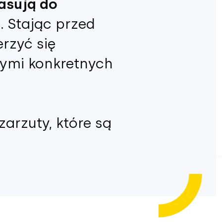
asują do
e
. Stając przed
rzyć się
ymi konkretnych
arzuty, które są