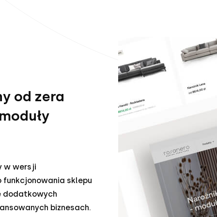
y od zera
 moduły
 w wersji
 funkcjonowania sklepu
le dodatkowych
awansowanych biznesach.