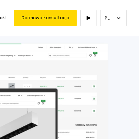
akt
Darmowa konsultacja
PL