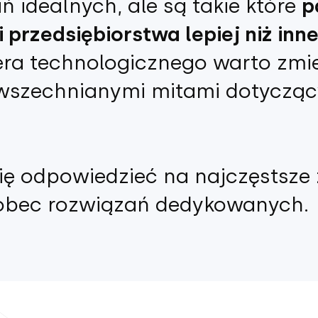
 idealnych, ale są takie które
p
 przedsiębiorstwa lepiej niż inn
a technologicznego warto zmie
owszechnianymi mitami dotycząc
ę odpowiedzieć na najczęstsze z
bec rozwiązań dedykowanych.