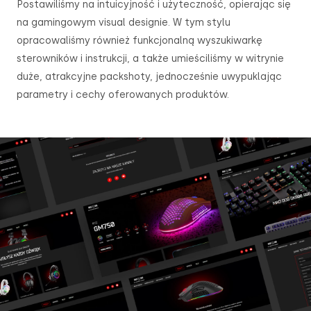
Postawiliśmy na intuicyjność i użyteczność, opierając się
na gamingowym visual designie. W tym stylu
opracowaliśmy również funkcjonalną wyszukiwarkę
sterowników i instrukcji, a także umieściliśmy w witrynie
duże, atrakcyjne packshoty, jednocześnie uwypuklając
parametry i cechy oferowanych produktów.