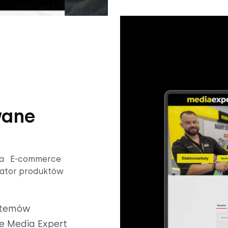
wane
owa E-commerce
rator produktów
ystemów
e Media Expert