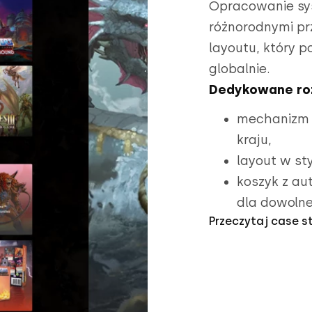
Opracowanie sy
różnorodnymi pr
layoutu, który p
globalnie.
Dedykowane ro
mechanizm 
kraju,
layout w st
koszyk z a
dla dowolnej
Przeczytaj case s