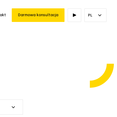
akt
Darmowa konsultacja
PL