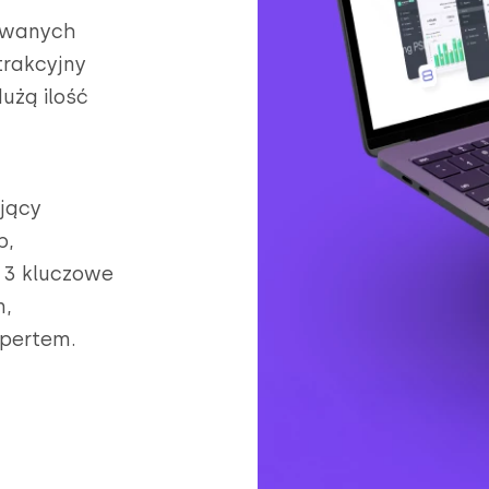
sowanych
trakcyjny
użą ilość
jący
b,
a 3 kluczowe
m,
spertem.