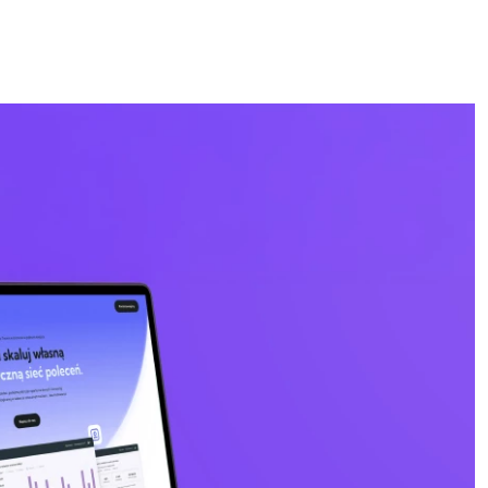
ści
ternetowa
Integracja systemów
Księgarnia internetowa
Platforma B2B
Kalkulatory