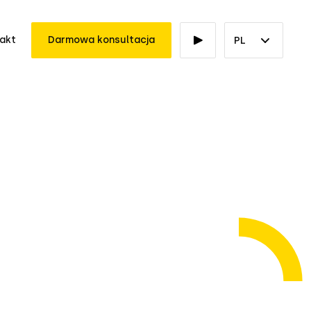
akt
Darmowa konsultacja
PL