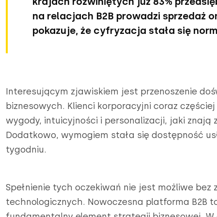
krajach rozwiniętych już 83% przedsi
na relacjach B2B prowadzi sprzedaż on
pokazuje, że cyfryzacja stała się norm
Interesującym zjawiskiem jest przenoszenie dośw
biznesowych. Klienci korporacyjni coraz części
wygody, intuicyjności i personalizacji, jaki znaj
Dodatkowo, wymogiem stała się dostępność usł
tygodniu.
Spełnienie tych oczekiwań nie jest możliwe b
technologicznych. Nowoczesna platforma B2B to j
fundamentalny element strategii biznesowej. W 