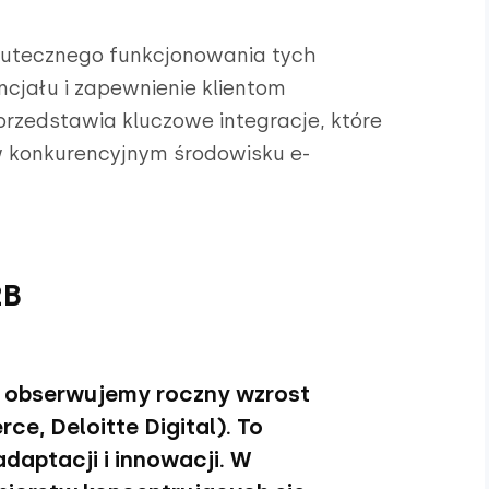
kutecznego funkcjonowania tych
ncjału i zapewnienie klientom
przedstawia kluczowe integracje, które
w konkurencyjnym środowisku e-
2B
- obserwujemy roczny wzrost
e, Deloitte Digital). To
daptacji i innowacji. W