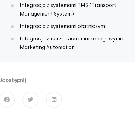
Integracja z systemami TMS (Transport
Management System)
Integracja z systemami płatniczymi
Integracja z narzędziami marketingowymi i
Marketing Automation
Integracja z systemami BI (Business
Intelligence)
Udostępnij
Jak skutecznie przeprowadzić integrację z
platformą B2B?
Wyzwania i problemy integracyjne – jak je
rozwiązać?
Podsumowanie