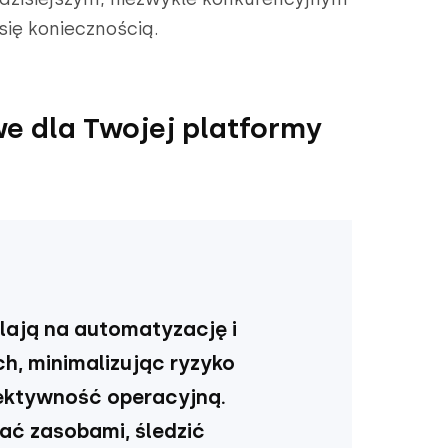
się koniecznością.
we dla Twojej platformy
lają na automatyzację i
h, minimalizując ryzyko
fektywność operacyjną.
zać zasobami, śledzić