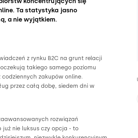
ębiorstw koncentrujących się
line. Ta statystyka jasno
ą, a nie wyjątkiem.
iadczeń z rynku B2C na grunt relacji
ej oczekują takiego samego poziomu
ą z codziennych zakupów online.
ug przez całą dobę, siedem dni w
ez zaawansowanych rozwiązań
uż nie luksus czy opcja - to
dzisiejszym, niezwykle konkurencyjnym