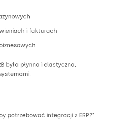
gazynowych
ieniach i fakturach
 biznesowych
B była płynna i elastyczna,
 systemami.
by potrzebować integracji z ERP?"