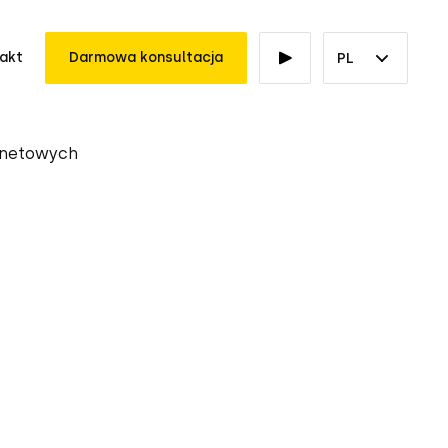
akt
Darmowa konsultacja
PL
rnetowych