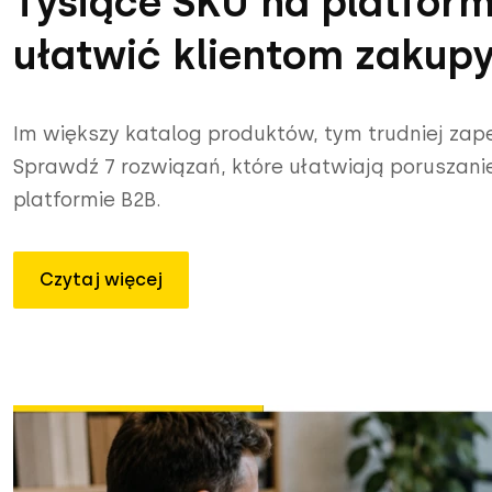
Tysiące SKU na platform
ułatwić klientom zakup
Im większy katalog produktów, tym trudniej za
Sprawdź 7 rozwiązań, które ułatwiają poruszani
platformie B2B.
Czytaj więcej