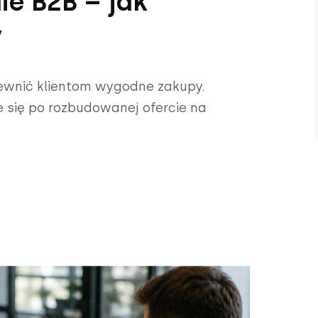
ie B2B – jak
y
pewnić klientom wygodne zakupy.
e się po rozbudowanej ofercie na