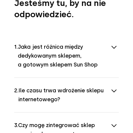
Jesteśmy tu, by na nie
odpowiedzieć.
1.
Jaka jest różnica między
dedykowanym sklepem,
a gotowym sklepem Sun Shop
Dedykowany sklep jest w pełni
2.
Ile czasu trwa wdrożenie sklepu
customizowany i dostosowany do
internetowego?
specyficznych potrzeb
rozwiniętych e-biznesów. Sun Shop
Czas wdrożenia zależy od typu
to rozwiązanie szybsze we
3.
Czy mogę zintegrować sklep
sklepu i złożoności projektu.
wdrożeniu, oparte na gotowych