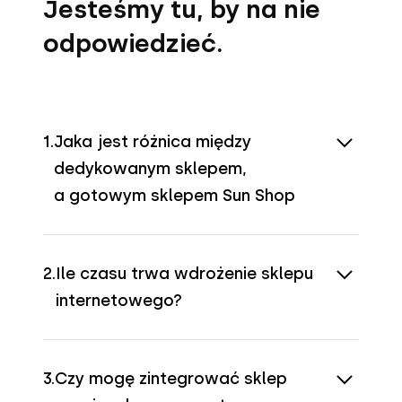
Jesteśmy tu, by na nie
odpowiedzieć.
1.
Jaka jest różnica między
dedykowanym sklepem,
a gotowym sklepem Sun Shop
Dedykowany sklep jest w pełni
2.
Ile czasu trwa wdrożenie sklepu
customizowany i dostosowany do
internetowego?
specyficznych potrzeb
rozwiniętych e-biznesów. Sun Shop
Czas wdrożenia zależy od typu
to rozwiązanie szybsze we
3.
Czy mogę zintegrować sklep
sklepu i złożoności projektu.
wdrożeniu, oparte na gotowych